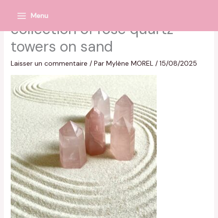
Aller
Menu
au
Main
collection of rose quartz
contenu
Menu
towers on sand
Laisser un commentaire
/ Par
Mylène MOREL
/
15/08/2025