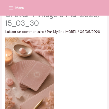
Aller
Menu
au
Main
ChatGPT Image 5 mai 2026,
contenu
Menu
15_03_30
Laisser un commentaire
/ Par
Mylène MOREL
/
05/05/2026