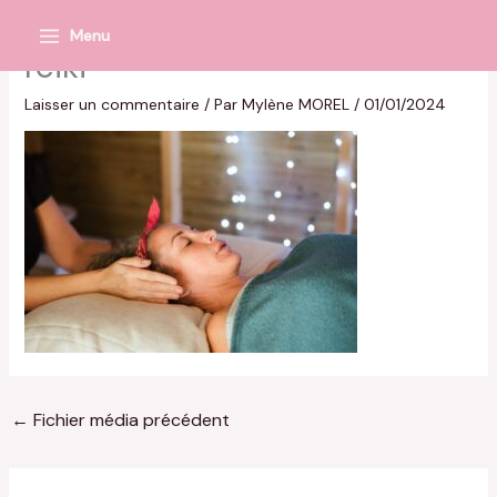
Aller
Menu
au
Main
reiki
contenu
Menu
Laisser un commentaire
/ Par
Mylène MOREL
/
01/01/2024
←
Fichier média précédent